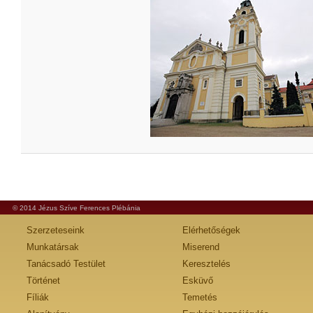
© 2014 Jézus Szíve Ferences Plébánia
Szerzeteseink
Elérhetőségek
Munkatársak
Miserend
Tanácsadó Testület
Keresztelés
Történet
Esküvő
Fíliák
Temetés