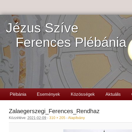
Jézus Szíve
Ferences Plébánia
Plébánia
Események
Közösségek
Aktuális
Zalaegerszegi_Ferences_Rendhaz
Közzétéve:
2021-02-09
-
310 × 205
-
Alapítvány