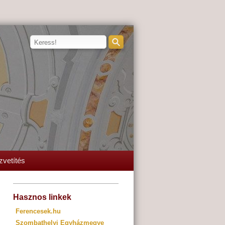
zvetítés
Hasznos linkek
Ferencesek.hu
Szombathelyi Egyházmegye