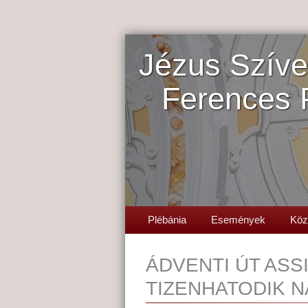
Jézus Szíve
Ferences 
Plébánia
Események
Köz
ÁDVENTI ÚT ASS
TIZENHATODIK N