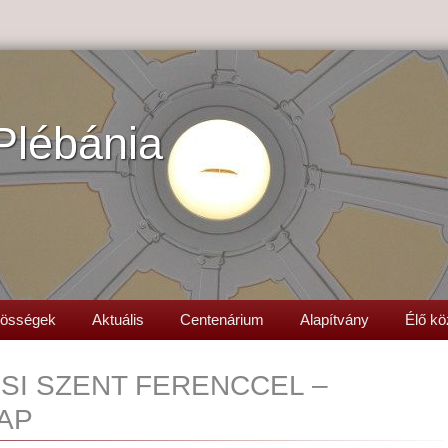
Plébánia
össégek
Aktuális
Centenárium
Alapítvány
Élő kö
ISI SZENT FERENCCEL –
AP